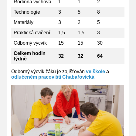
Rodinná výchova
1
1
2
Technologie
3
5
8
Materiály
3
2
5
Praktická cvičení
1,5
1,5
3
Odborný výcvik
15
15
30
Celkem hodin
32
32
64
týdně
Odborný výcvik žáků je zajišťován
ve škole
a
odlučeném pracovišti Chabařovická