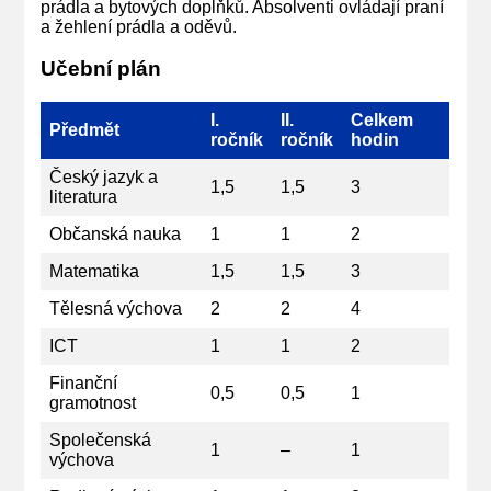
prádla a bytových doplňků. Absolventi ovládají praní
a žehlení prádla a oděvů.
Učební plán
I.
II.
Celkem
Předmět
ročník
ročník
hodin
Český jazyk a
1,5
1,5
3
literatura
Občanská nauka
1
1
2
Matematika
1,5
1,5
3
Tělesná výchova
2
2
4
ICT
1
1
2
Finanční
0,5
0,5
1
gramotnost
Společenská
1
–
1
výchova