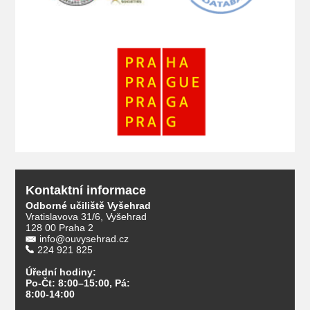
Kontaktní informace
Odborné učiliště Vyšehrad
Vratislavova 31/6, Vyšehrad
128 00 Praha 2
info@ouvysehrad.cz
224 921 825
Úřední hodiny:
Po-Čt: 8:00–15:00, Pá:
8:00-14:00