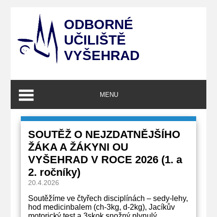
ODBORNÉ
UČILIŠTĚ
VYŠEHRAD
MENU
SOUTĚŽ O NEJZDATNĚJŠÍHO
ŽÁKA A ŽÁKYNI OU
VYŠEHRAD V ROCE 2026 (1. a
2. ročníky)
20.4.2026
Soutěžíme ve čtyřech disciplínách – sedy-lehy,
hod medicinbalem (ch-3kg, d-2kg), Jacíkův
motorický test a 3skok snožný plynulý.