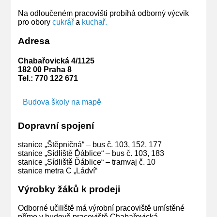
Na odloučeném pracovišti probíhá odborný výcvik
pro obory
cukrář
a
kuchař.
Adresa
Chabařovická 4/1125
182 00 Praha 8
Tel.: 770 122 671
Budova školy na mapě
Dopravní spojení
stanice „Štěpničná“ – bus č. 103, 152, 177
stanice „Sídliště Ďáblice“ – bus č. 103, 183
stanice „Sídliště Ďáblice“ – tramvaj č. 10
stanice metra C „Ládví“
Výrobky žáků k prodeji
Odborné učiliště má výrobní pracoviště umístěné
přímo v budově pracoviště Chabařovická.