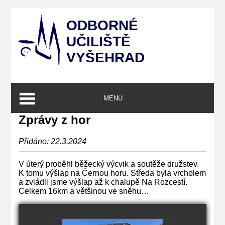
ODBORNÉ
UČILIŠTĚ
VYŠEHRAD
MENU
Zprávy z hor
Přidáno: 22.3.2024
V úterý proběhl běžecký výcvik a soutěže družstev.
K tomu výšlap na Černou horu. Středa byla vrcholem
a zvládli jsme výšlap až k chalupě Na Rozcestí.
Celkem 16km a většinou ve sněhu…