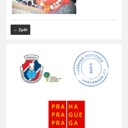
← Zpět