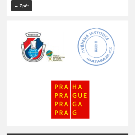
← Zpět