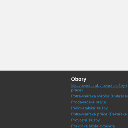
Obory
Stravovací a ubytovací služby 
práce)
Potravinářská výroba (Cukrářs
Prodavačské práce
Pečovatelské služby
Potravinářské práce (Pekařské
Provozní služby
Praktická škola dvouletá