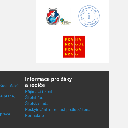
Informace pro žáky
a rodiče
(Kuchařské
Přijímací řízení
ké práce)
Školní řád
Školská rada
Poskytování informací podle zákona
 práce)
Formuláře