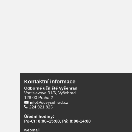
Kontaktní informace
Odborné učiliště Vyšehrad
Vratislavova 31/6, Vyšehrad
128 00 Praha 2
info@ouvysehrad.cz
224 921 825
Úřední hodiny:
Po-Čt: 8:00–15:00, Pá: 8:00-14:00
webmail