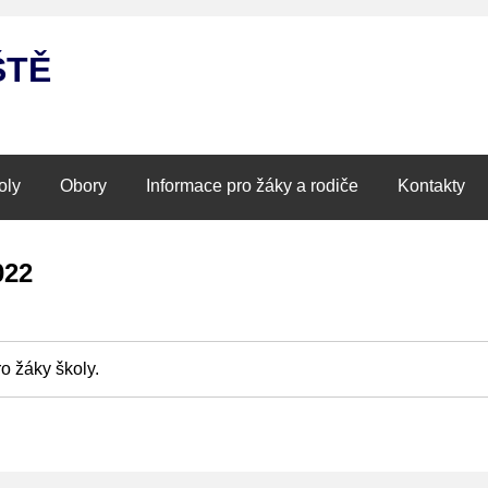
ŠTĚ
oly
Obory
Informace pro žáky a rodiče
Kontakty
022
o žáky školy.