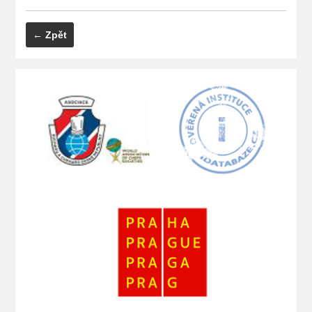
← Zpět