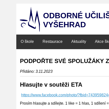
ODBORNÉ UČILI
VYŠEHRAD
O škole
Restaurace
Aktuality
Akce šk
PODPOŘTE SVÉ SPOLUŽÁKY Z 
Přidáno: 3.11.2023
Hlasujte v soutěži ETA
https://www.facebook.com/photo/?fbid=7439598
Prosím hlasujte a sdílejte. 1 like = 1 hlas, 1 sdílení 