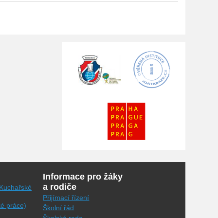
Informace pro žáky
a rodiče
(Kuchařské
Přijímací řízení
ké práce)
Školní řád
Školská rada