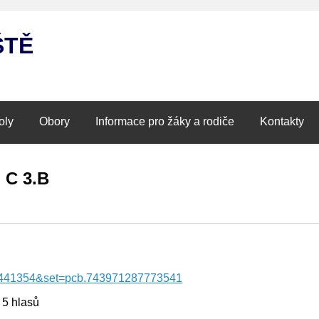
ŠTĚ
oly
Obory
Informace pro žáky a rodiče
Kontakty
C 3.B
24441354&set=pcb.743971287773541
= 5 hlasů