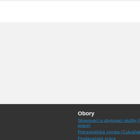
Obory
Stravovací a ubytovací služby 
práce)
Potravinářská výroba (Cukrářs
Prodavačské práce