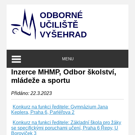
ODBORNÉ
UČILIŠTĚ
VYŠEHRAD
MENU
Inzerce MHMP, Odbor školství,
mládeže a sportu
Přidáno: 22.3.2023
Konkurz na funkci ředitele: Gymnázium Jana
Keplera, Praha 6, Parléřova 2
Konkurz na funkci ředitele: Základní škola pro žáky
se specifickými poruchami učení, Praha 6 Řepy, U
Boroviček 3