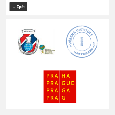
← Zpět