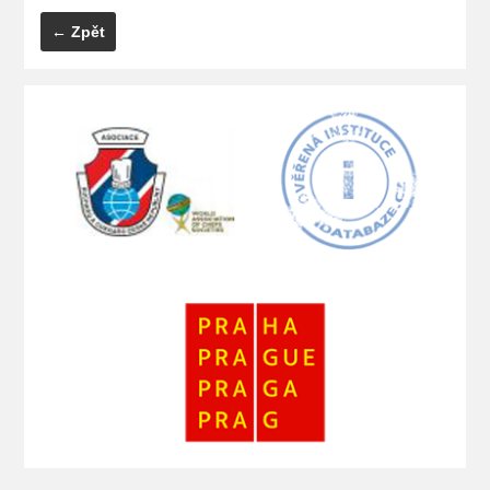
← Zpět