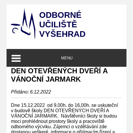
ODBORNÉ
UČILIŠTĚ
VYŠEHRAD
MENU
DEN OTEVŘENÝCH DVEŘÍ A
VÁNOČNÍ JARMARK
Přidáno: 6.12.2022
Dne 15.12.2022 od 9.00h. do 16.00h. se uskuteční
v budově školy DEN OTEVŘENÝCH DVEŘÍ A
VÁNOČNÍ JARMARK. Návštěvníci školy si budou
moci prohlédnout prostory školy a pracoviště
odborného výcviku. Zájemci o vzdělávání zde
dostanou veškeré informace o přijímacím řízení a