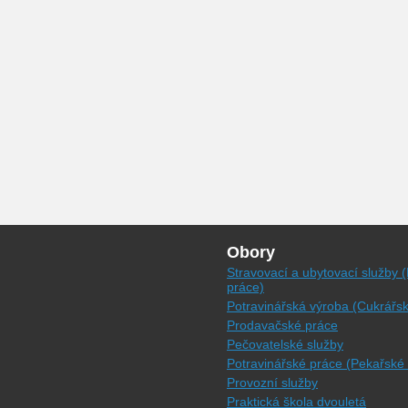
Obory
Stravovací a ubytovací služby 
práce)
Potravinářská výroba (Cukrářs
Prodavačské práce
Pečovatelské služby
Potravinářské práce (Pekařské
Provozní služby
Praktická škola dvouletá