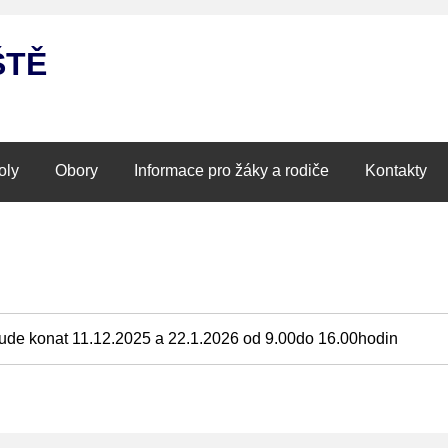
ŠTĚ
oly
Obory
Informace pro žáky a rodiče
Kontakty
bude konat 11.12.2025 a 22.1.2026 od 9.00do 16.00hodin