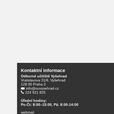
Kontaktní informace
Odborné učiliště Vyšehrad
Vratislavova 31/6, Vyšehrad
128 00 Praha 2
info@ouvysehrad.cz
224 921 825
Úřední hodiny:
Po-Čt: 8:00–15:00, Pá: 8:00-14:00
webmail