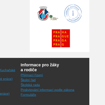
Informace pro žáky
a rodiče
(Kuchařské
Přijímací řízení
ké práce)
Školní řád
Školská rada
Poskytování informací podle zákona
 práce)
Formuláře