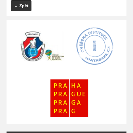
← Zpět